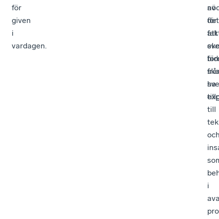
för
av
nöd
given
det
för
i
fak
att
vardagen.
ek
sv
bid
för
frå
sk
sv
ha
exp
til
till
tek
oc
ins
so
be
i
av
pro