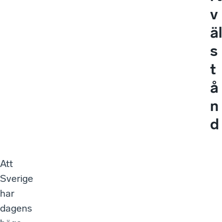
v
äl
s
t
å
n
d
Att
Sverige
har
dagens