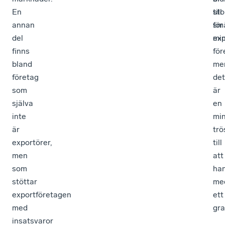
En
sto
till
annan
för
sm
del
mi
exp
finns
för
bland
me
företag
det
som
är
själva
en
inte
mi
är
trö
exportörer,
till
men
att
som
ha
stöttar
me
exportföretagen
ett
med
gra
insatsvaror