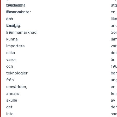
för
producera
Sveriges
utg
konsumenter
för
ekonomi
en
och
en
är
lik
företag.
liten
viktigt
and
hemmamarknad.
att
So
kunna
jäm
importera
var
olika
det
varor
år
och
19
teknologier
ba
från
ung
omvärlden,
en
annars
fem
skulle
av
det
de
inte
sa