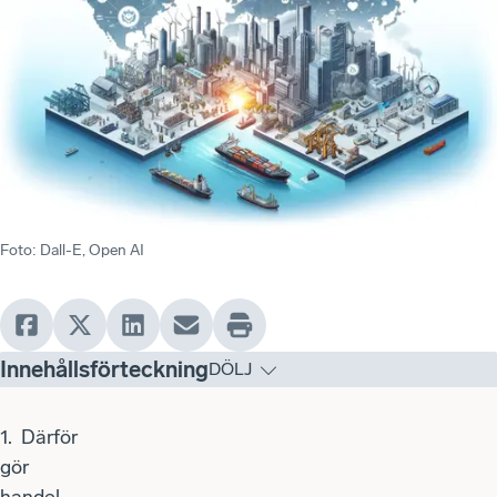
Foto
:
Dall-E, Open AI
Innehållsförteckning
DÖLJ
1.
Därför
gör
handel