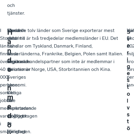
och
tjänster.
I
Medan
Handeln
Bland de tolv länder som Sverige exporterar mest
Va
Käl
H
S
Stockholms
det
med
varor till är två tredjedelar medlemsländer i EU. Det
år
Eko
v
a
e
län
finns
EU
handlar om Tyskland, Danmark, Finland,
202
n
r
finns
vissa
är
Nederländerna, Frankrike, Belgien, Polen samt Italien.
mil
d
i
över
regionala
avgörande
De stora handelspartner som inte är medlemmar i
kro
g
e
40
variationer
för
unionen är Norge, USA, Storbritannien och Kina.
för
e
000
i
Sveriges
per
l
s
personer
hur
ekonomi.
lan
n
t
som
viktiga
Den
o
m
jobbar
de
inre
l
e
v
med
exporterande
marknaden
d
s
varuexport
småföretagen
möjliggör
t
ö
i
är
fri
ö
småföretagen.
för
rörlighet