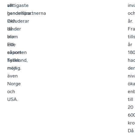
att
viktigaste
inv
genomföra.
handelspartnerna
oc
Och
inkluderar
år.
då
länder
Fr
blir
inom
till
inte
EU,
år
exporten
såsom
18
heller
Tyskland,
ha
möjlig.
men
de
även
niv
Norge
öka
och
enb
USA.
till
20
60
kro
Då