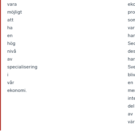
vara
ek
möjligt
pro
att
so
ha
var
en
han
hög
Se
nivå
de
av
har
specialisering
Sve
i
bliv
vår
en
ekonomi.
me
int
del
av
vär