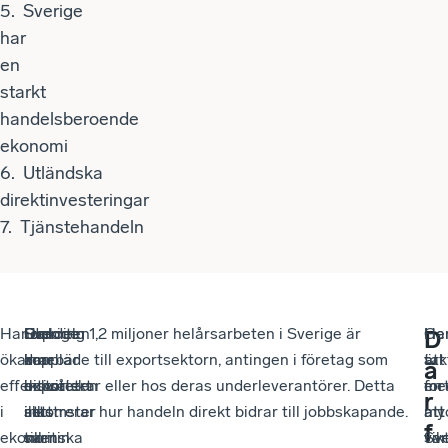
5.
Sverige
har
en
starkt
handelsberoende
ekonomi
6.
Utländska
direktinvesteringar
7.
Tjänstehandeln
Handel
Handeln
Exporten
Sverige
Omkring 1,2 miljoner helårsarbeten i Sverige är
Ge
Ha
I
D
ökar
innebär
drar
har
kopplade till exportsektorn, antingen i företag som
att
är
tak
ä
effektiviteten
också
in
historiskt
exporterar eller hos deras underleverantörer. Detta
for
en
me
r
i
att
inkomster
sett
illustrerar hur handeln direkt bidrar till jobbskapande.
att
my
att
f
ekonomin
svenska
till
varit
var
vik
Sve