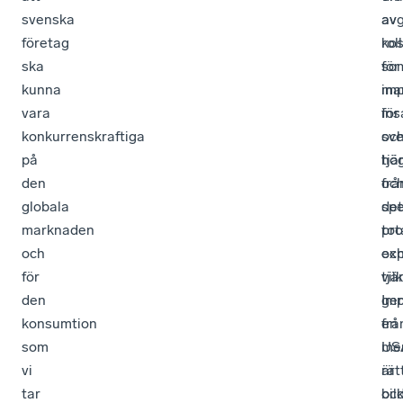
svenska
av
av
företag
ko
roll
ska
för
so
kunna
im
ma
vara
ins
för
konkurrenskraftiga
oc
sv
på
tjä
hög
den
frå
oc
globala
det
spe
marknaden
tot
pro
och
exp
oc
för
vil
tjä
den
ger
Im
konsumtion
en
frå
som
me
US
vi
rät
är
tar
bil
oc