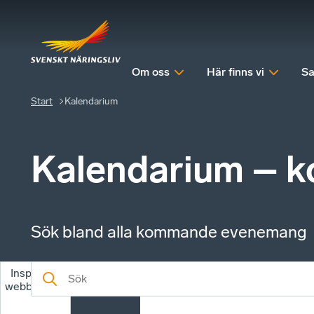
Om oss
Här finns vi
Sa
Start
Kalendarium
Kalendarium – 
Sök bland alla kommande evenemang
Inspelade
Kommande
webbinarier
evenemang