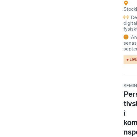
Stock
De
digital
fysisk
An
senas
septe
LIV
SEMIN
Per
tivs
i
kom
nspo