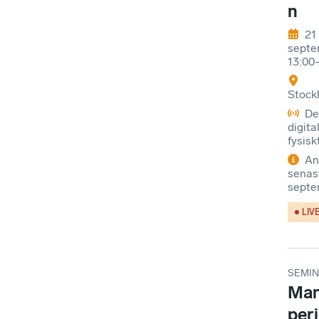
n
21
septe
13:00
Stock
De
digital
fysisk
An
senas
septe
LIV
SEMIN
Man
per