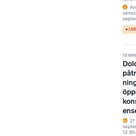
An
senas
septe
LIV
SEMIN
Dol
påt
ning
öpp
kon
ens
21
septe
12:30