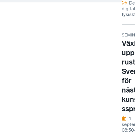
De
digital
fysisk
SEMIN
Väx
upp
rust
Sve
för
näs
kun
ssp
1
septe
08:30