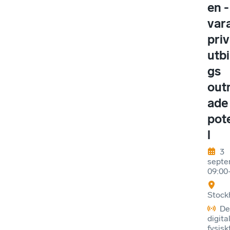
en -
var
priv
utbi
gs
out
ade
pot
l
3
septe
09:00
Stock
De
digital
fysisk