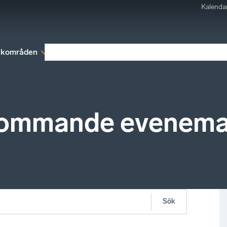
Kalenda
kområden
Medlemskap
Rapporter och remissva
kommande evenem
Sök