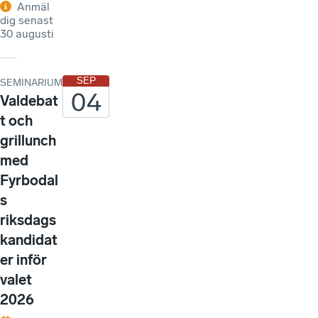
Anmäl
dig senast
30 augusti
SEP
SEMINARIUM
04
Valdebat
t och
grillunch
med
Fyrbodal
s
riksdags
kandidat
er inför
valet
2026