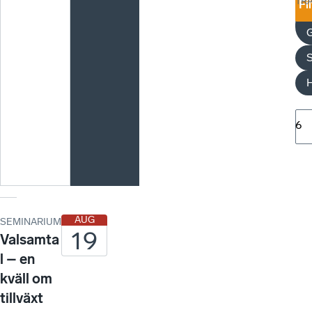
TR
Fi
H
6
AUG
SEMINARIUM
19
Valsamta
l – en
kväll om
tillväxt