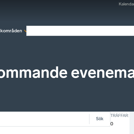
Kalenda
kområden
Medlemskap
Rapporter och remissva
kommande evenem
TRÄFFAR
:
Sök
0