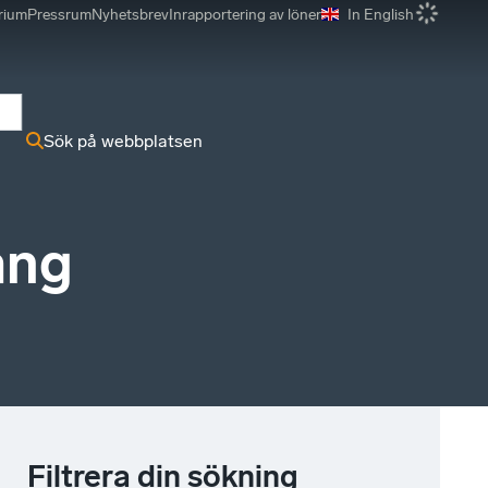
rium
Pressrum
Nyhetsbrev
Inrapportering av löner
In English
r
Sök på webbplatsen
ang
Filtrera din sökning