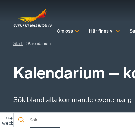
Om oss
Här finns vi
Sa
Start
Kalendarium
Kalendarium – 
Sök bland alla kommande evenemang
Inspelade
Kommande
webbinarier
evenemang