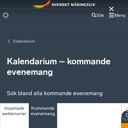
Sök
Meny
Kalendarium
Kalendarium – kommande
evenemang
Sök bland alla kommande evenemang
Inspelade
Kommande
webbinarier
evenemang
D
TR