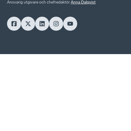
Ansvarig utgivare och chefredaktör
Anna Dalqvist