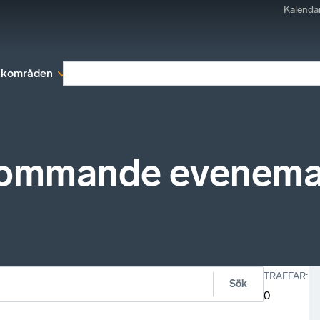
Kalenda
kområden
Medlemskap
Rapporter och remissva
kommande evenem
TRÄFFAR
:
Sök
0