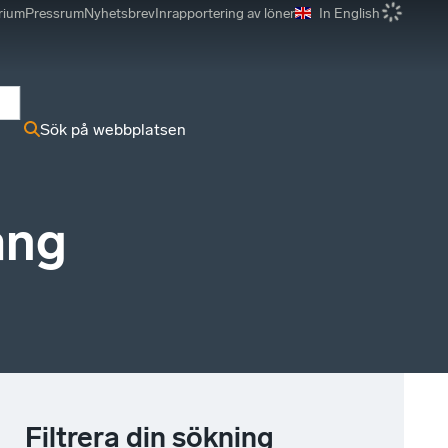
rium
Pressrum
Nyhetsbrev
Inrapportering av löner
In English
r
Sök på webbplatsen
ang
Filtrera din sökning