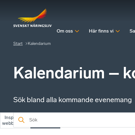
Om oss
Här finns vi
Sa
Start
Kalendarium
Kalendarium – 
Sök bland alla kommande evenemang
Inspelade
Kommande
webbinarier
evenemang