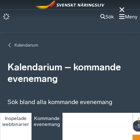
Sök
Meny
Kalendarium
Kalendarium – kommande
evenemang
Sök bland alla kommande evenemang
Inspelade
Kommande
webbinarier
evenemang
TR