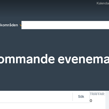
Kalenda
kområden
Medlemskap
Rapporter och remissva
kommande evenem
TRÄFFAR
:
Sök
0