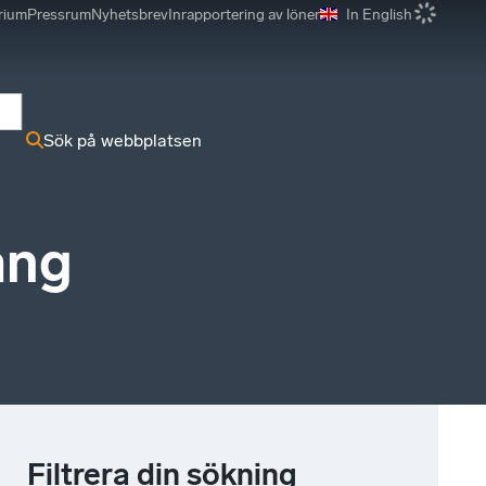
rium
Pressrum
Nyhetsbrev
Inrapportering av löner
In English
r
Sök på webbplatsen
ang
Filtrera din sökning