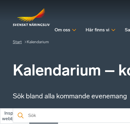
Om oss
Här finns vi
Sa
Start
Kalendarium
Kalendarium – 
Sök bland alla kommande evenemang
Inspelade
Kommande
webbinarier
evenemang