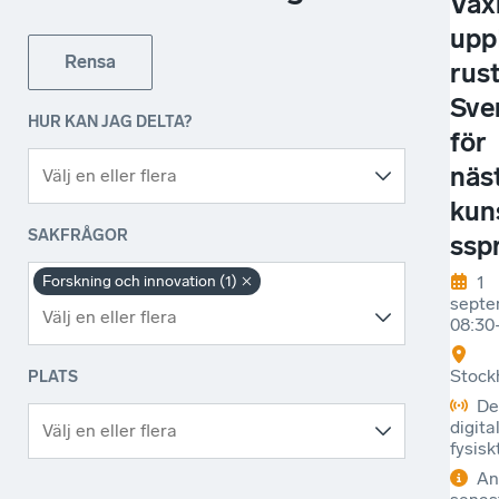
Väx
upp
Rensa
rust
Sve
HUR KAN JAG DELTA?
för
näs
kun
SAKFRÅGOR
ssp
1
Forskning och innovation (1)
septe
08:30
Stock
PLATS
De
digital
fysisk
An