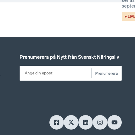
senas
septe
LIV
Prenumerera på Nytt från Svenskt Näringsliv
Prenumerera
r