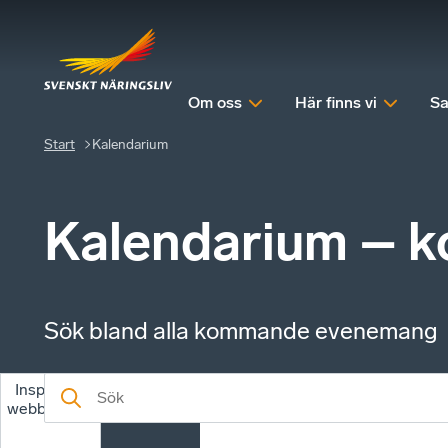
Om oss
Här finns vi
Sa
Start
Kalendarium
Kalendarium – 
Sök bland alla kommande evenemang
Inspelade
Kommande
webbinarier
evenemang