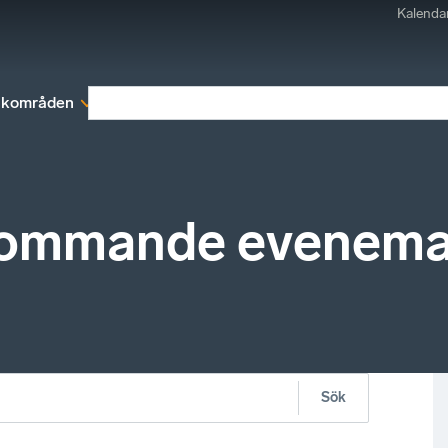
Kalenda
kområden
Medlemskap
Rapporter och remissva
kommande evenem
Sök