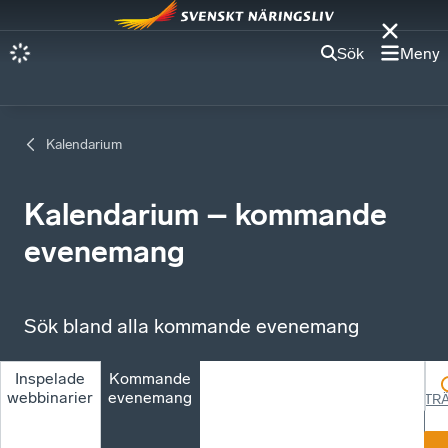
Sök
Meny
Kalendarium
Kalendarium – kommande
evenemang
Sök bland alla kommande evenemang
Inspelade
Kommande
webbinarier
evenemang
TR