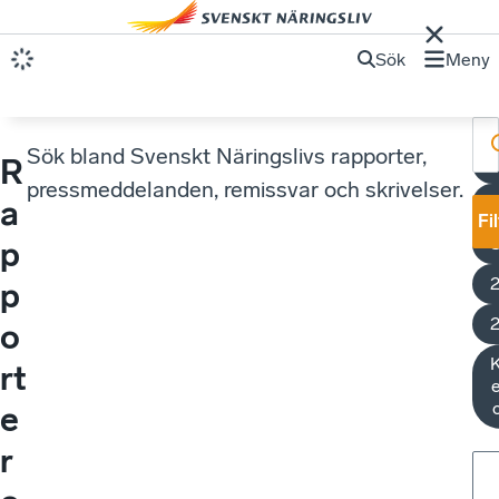
Sök
Meny
Sök bland Svenskt Näringslivs rapporter,
R
pressmeddelanden, remissvar och skrivelser.
a
Fi
S
p
p
o
K
rt
e
e
r