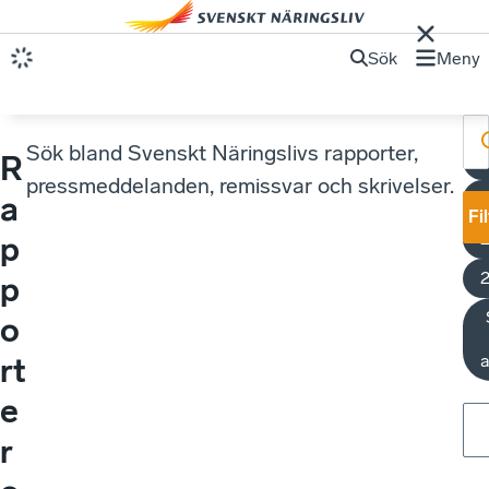
Sök
Meny
Sök bland Svenskt Näringslivs rapporter,
R
pressmeddelanden, remissvar och skrivelser.
a
Fi
p
p
o
a
rt
e
r