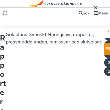
Sök
Meny
Sök bland Svenskt Näringslivs rapporter,
R
pressmeddelanden, remissvar och skrivelser.
a
Fi
p
p
o
rt
e
r