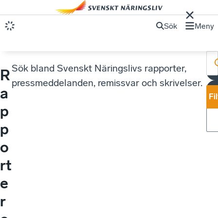
Sök
Meny
Sök bland Svenskt Näringslivs rapporter,
R
pressmeddelanden, remissvar och skrivelser.
a
Fi
p
p
o
rt
e
r