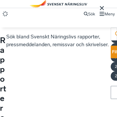
Sök
Meny
Sök bland Svenskt Näringslivs rapporter,
R
K
pressmeddelanden, remissvar och skrivelser.
a
Fi
p
p
o
rt
e
r