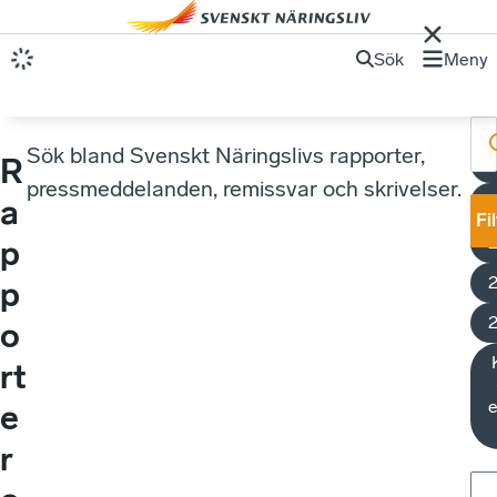
Sök
Meny
Sök bland Svenskt Näringslivs rapporter,
R
pressmeddelanden, remissvar och skrivelser.
a
Fi
p
p
o
rt
e
r