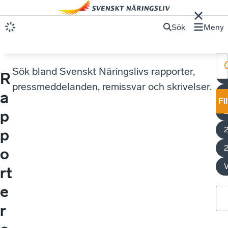
Sök
Meny
Sök bland Svenskt Näringslivs rapporter,
R
pressmeddelanden, remissvar och skrivelser.
a
Fi
p
p
o
V
rt
e
r