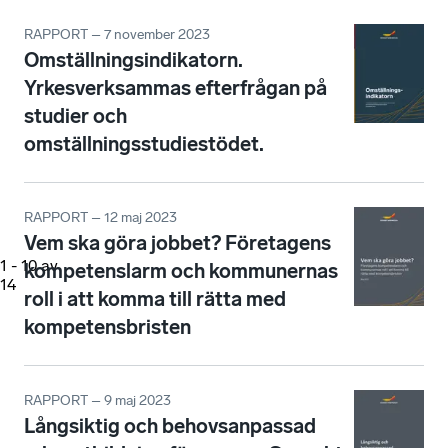
RAPPORT – 7 november 2023
Omställningsindikatorn.
Yrkesverksammas efterfrågan på
studier och
omställningsstudiestödet.
RAPPORT – 12 maj 2023
Vem ska göra jobbet? Företagens
1
-
10
av
kompetenslarm och kommunernas
14
roll i att komma till rätta med
kompetensbristen
RAPPORT – 9 maj 2023
Långsiktig och behovsanpassad