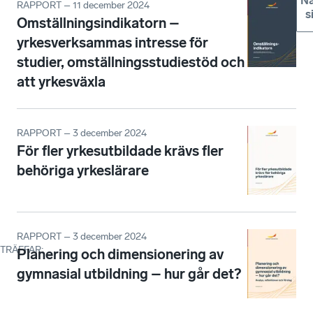
Nä
RAPPORT – 11 december 2024
s
Omställningsindikatorn –
yrkesverksammas intresse för
studier, omställningsstudiestöd och
att yrkesväxla
RAPPORT – 3 december 2024
För fler yrkesutbildade krävs fler
behöriga yrkeslärare
RAPPORT – 3 december 2024
TRÄFFAR
:
Planering och dimensionering av
gymnasial utbildning – hur går det?