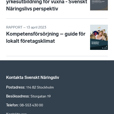
yrkesutbildning för vuxna - Svenskt
Näringslivs perspektiv
RAPPORT – 13 april 2023
Kompetensförsörjning – guide för
lokalt företagsklimat
Kontakta Svenskt Näringsliv
Postadress
:
114 82 Stockholm
Besöksadress
:
Storgatan 19
Telefon
:
08-553 430 00