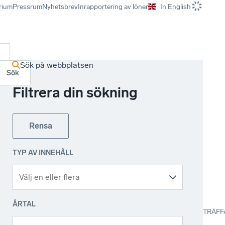
rium
Pressrum
Nyhetsbrev
Inrapportering av löner
In English
r
Sök på webbplatsen
Sök
Filtrera din sökning
Rensa
TYP AV INNEHÅLL
ÅRTAL
TRÄFF