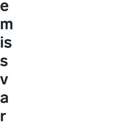
e
m
is
s
v
a
r