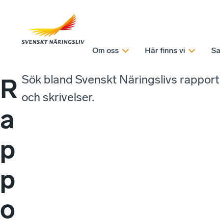
Om oss
Här finns vi
Sa
Sök bland Svenskt Näringslivs rappor
R
och skrivelser.
a
p
p
o