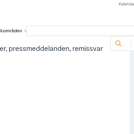
Kalenda
kområden
Medlemskap
Rapporter och remissva
ter, pressmeddelanden, remissvar