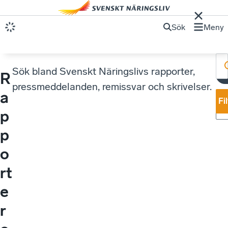
Sök
Meny
Sök bland Svenskt Näringslivs rapporter,
R
pressmeddelanden, remissvar och skrivelser.
a
Fi
p
p
o
rt
e
r