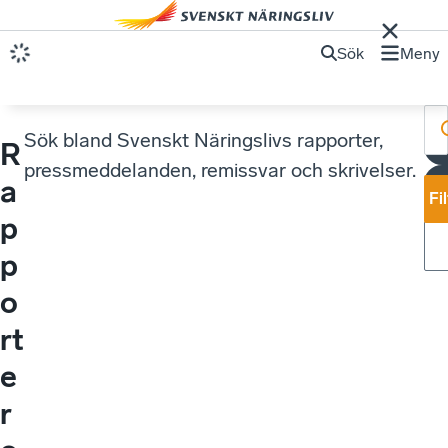
Sök
Meny
Sök bland Svenskt Näringslivs rapporter,
R
pressmeddelanden, remissvar och skrivelser.
a
Fi
p
p
o
rt
e
r