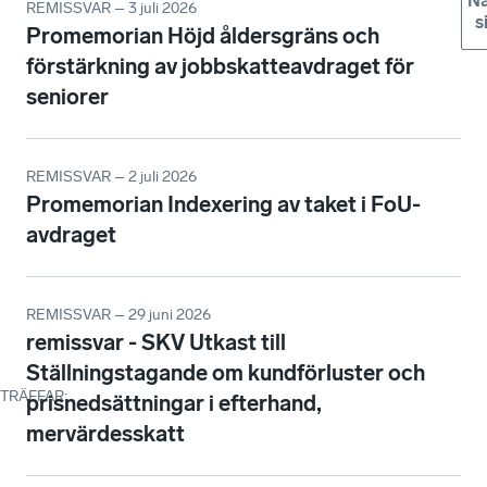
Nä
REMISSVAR – 3 juli 2026
s
Promemorian Höjd åldersgräns och
förstärkning av jobbskatteavdraget för
seniorer
REMISSVAR – 2 juli 2026
Promemorian Indexering av taket i FoU-
avdraget
REMISSVAR – 29 juni 2026
remissvar - SKV Utkast till
Ställningstagande om kundförluster och
TRÄFFAR
:
prisnedsättningar i efterhand,
mervärdesskatt