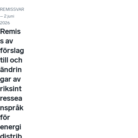
REMISSVAR
– 2 juni
2026
Remis
s av
förslag
till och
ändrin
gar av
riksint
ressea
nspråk
för
energi
distrib