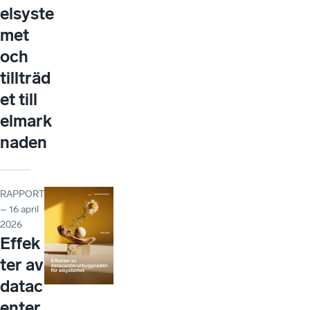
elsyste
met
och
tillträd
et till
elmark
naden
RAPPORT
– 16 april
2026
Effek
ter av
datac
enter