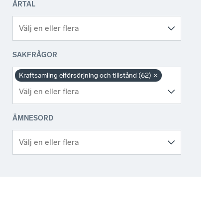
ÅRTAL
SAKFRÅGOR
Kraftsamling elförsörjning och tillstånd (62)
ÄMNESORD