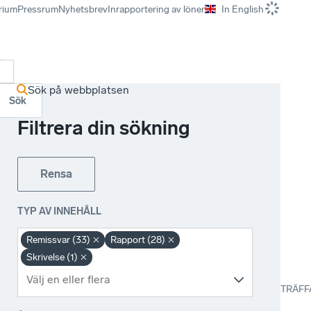
rium
Pressrum
Nyhetsbrev
Inrapportering av löner
In English
r
Sök på webbplatsen
Sök
Filtrera din sökning
Rensa
TYP AV INNEHÅLL
Remissvar (33)
Rapport (28)
Skrivelse (1)
TRÄFF