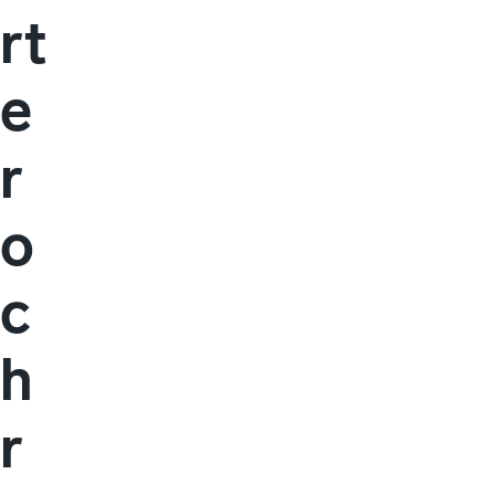
rt
e
r
o
c
h
r