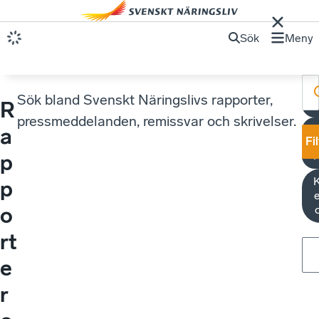
Sök
Meny
Sök bland Svenskt Näringslivs rapporter,
R
E
pressmeddelanden, remissvar och skrivelser.
a
Fi
p
K
p
e
o
rt
e
r