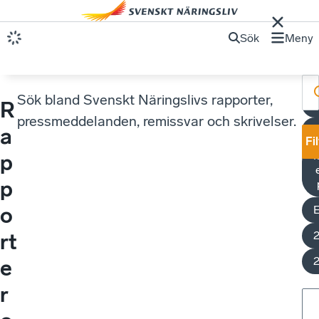
Sök
Meny
Sök bland Svenskt Näringslivs rapporter,
R
pressmeddelanden, remissvar och skrivelser.
S
a
Fi
M
p
p
o
rt
e
r