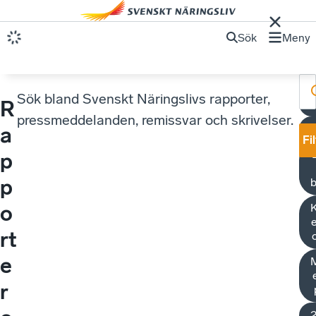
Sök
Meny
Sök bland Svenskt Näringslivs rapporter,
R
pressmeddelanden, remissvar och skrivelser.
R
a
Fi
p
p
b
o
K
e
rt
e
M
r