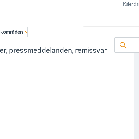
Kalenda
kområden
Medlemskap
Rapporter och remissva
ter, pressmeddelanden, remissvar