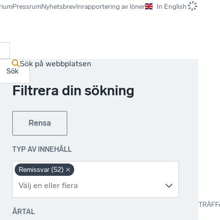
rium
Pressrum
Nyhetsbrev
Inrapportering av löner
In English
r
Sök på webbplatsen
Sök
Filtrera din sökning
Rensa
TYP AV INNEHÅLL
Remissvar (52)
TRÄFF
ÅRTAL