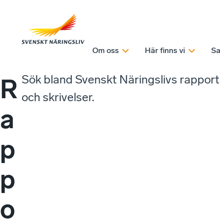
Om oss
Här finns vi
Sa
Sök bland Svenskt Näringslivs rappor
R
och skrivelser.
a
p
p
o