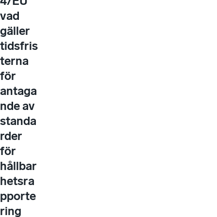
4/EU
vad
gäller
tidsfris
terna
för
antaga
nde av
standa
rder
för
hållbar
hetsra
pporte
ring