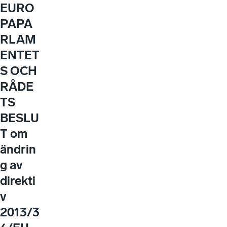
EURO
PAPA
RLAM
ENTET
S OCH
RÅDE
TS
BESLU
T om
ändrin
g av
direkti
v
2013/3