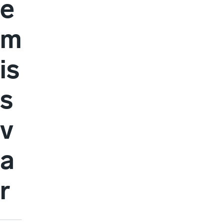
e
m
is
s
v
a
r