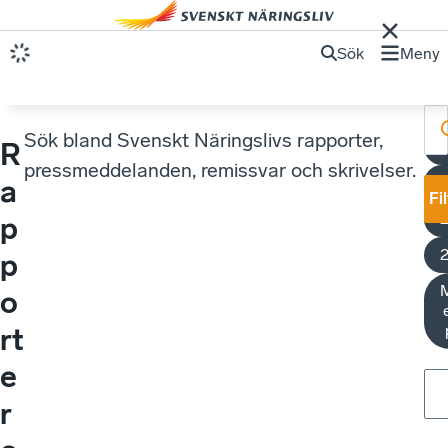
Sök
Meny
Sök bland Svenskt Näringslivs rapporter,
R
pressmeddelanden, remissvar och skrivelser.
a
Fi
p
p
M
o
rt
e
r