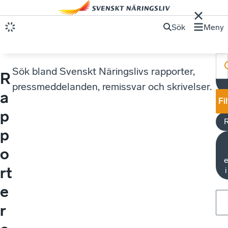
Sök
Meny
Sök bland Svenskt Näringslivs rapporter,
R
O
pressmeddelanden, remissvar och skrivelser.
a
Fi
p
p
o
e
rt
e
r