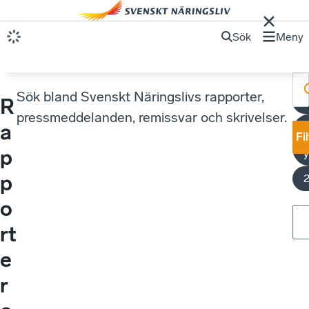
Sök
Meny
Sök bland Svenskt Näringslivs rapporter,
R
pressmeddelanden, remissvar och skrivelser.
a
Fi
p
y
p
o
rt
e
r