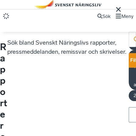
Sök
Meny
Sök bland Svenskt Näringslivs rapporter,
R
pressmeddelanden, remissvar och skrivelser.
A
a
Fi
p
p
a
o
rt
e
r