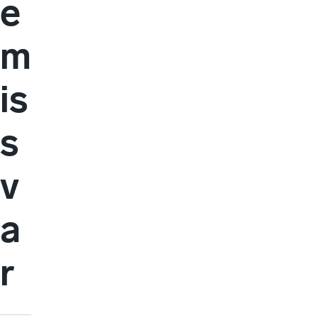
e
m
is
s
v
a
r