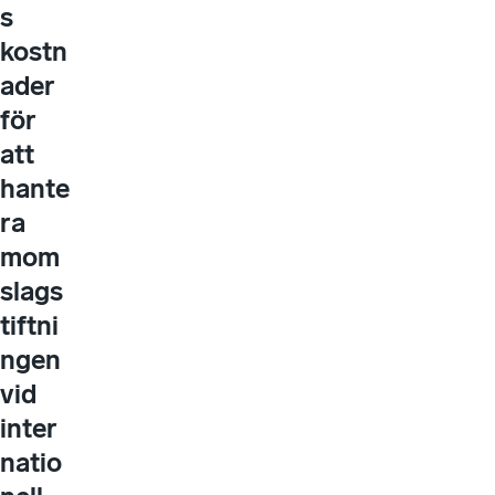
s
kostn
ader
för
att
hante
ra
mom
slags
tiftni
ngen
vid
inter
natio