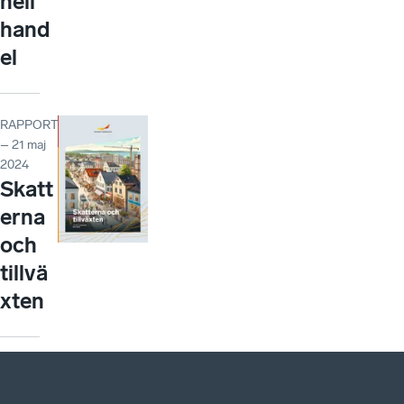
nell
hand
el
RAPPORT
– 21 maj
2024
Skatt
erna
och
tillvä
xten