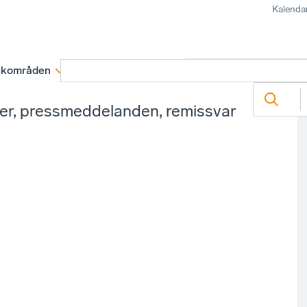
Kalenda
kområden
Medlemskap
Rapporter och remissva
ter, pressmeddelanden, remissvar