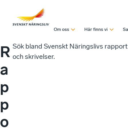
Om oss
Här finns vi
Sa
Sök bland Svenskt Näringslivs rappor
R
och skrivelser.
a
p
p
o