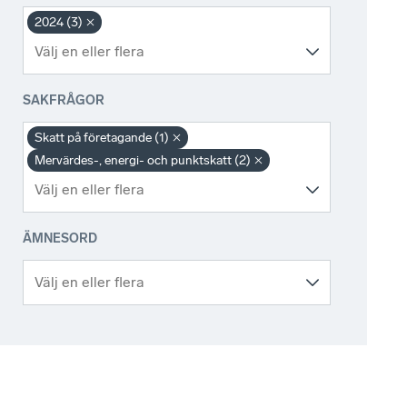
2024 (3)
SAKFRÅGOR
Skatt på företagande (1)
Mervärdes-, energi- och punktskatt (2)
ÄMNESORD