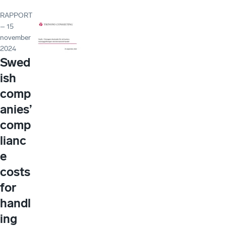
RAPPORT
– 15
november
2024
Swed
ish
comp
anies’
comp
lianc
e
costs
for
handl
ing