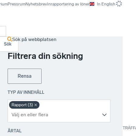
rium
Pressrum
Nyhetsbrev
Inrapportering av löner
In English
r
Sök på webbplatsen
Sök
Filtrera din sökning
Rensa
TYP AV INNEHÅLL
Rapport (3)
TRÄFF
ÅRTAL