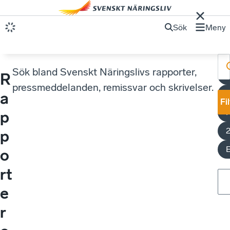
Sök
Meny
Sök bland Svenskt Näringslivs rapporter,
R
S
pressmeddelanden, remissvar och skrivelser.
a
Fi
p
p
o
rt
e
r