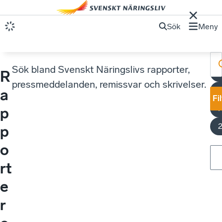
Sök
Meny
Sök bland Svenskt Näringslivs rapporter,
R
S
pressmeddelanden, remissvar och skrivelser.
a
Fi
p
p
o
rt
e
r