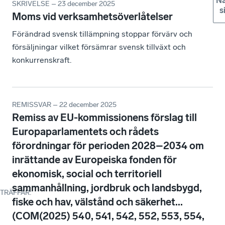
Nä
SKRIVELSE – 23 december 2025
s
Moms vid verksamhetsöverlåtelser
Förändrad svensk tillämpning stoppar förvärv och
försäljningar vilket försämrar svensk tillväxt och
konkurrenskraft.
REMISSVAR – 22 december 2025
Remiss av EU-kommissionens förslag till
Europaparlamentets och rådets
förordningar för perioden 2028–2034 om
inrättande av Europeiska fonden för
ekonomisk, social och territoriell
sammanhållning, jordbruk och landsbygd,
TRÄFFAR
:
fiske och hav, välstånd och säkerhet...
(COM(2025) 540, 541, 542, 552, 553, 554,