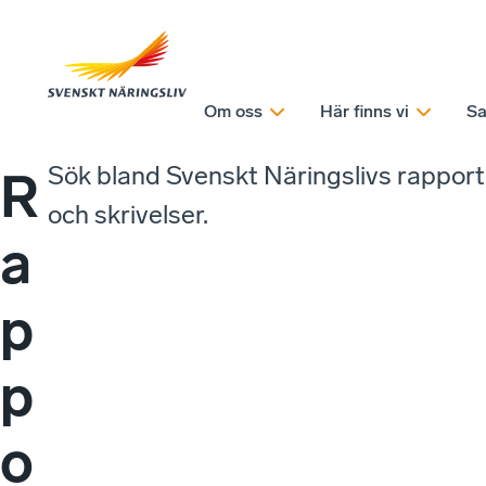
Om oss
Här finns vi
Sa
Sök bland Svenskt Näringslivs rappor
R
och skrivelser.
a
p
p
o