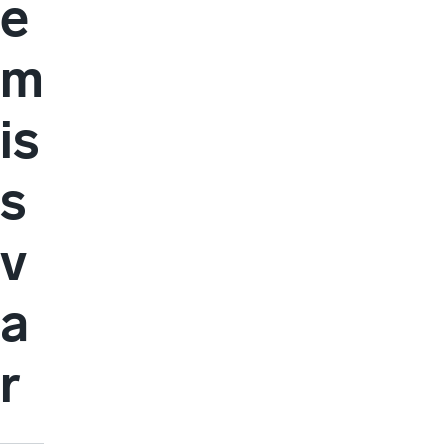
e
m
is
s
v
a
r