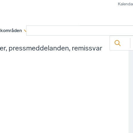
Kalenda
kområden
Medlemskap
Rapporter och remissva
ter, pressmeddelanden, remissvar