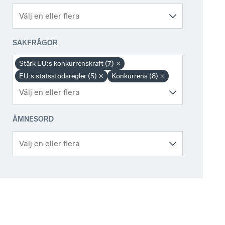
SAKFRÅGOR
Stärk EU:s konkurrenskraft (7)
EU:s statsstödsregler (5)
Konkurrens (8)
ÄMNESORD