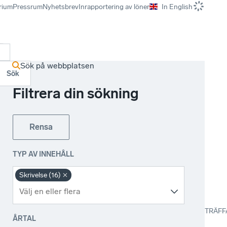
rium
Pressrum
Nyhetsbrev
Inrapportering av löner
In English
r
Sök på webbplatsen
Sök
Filtrera din sökning
Rensa
TYP AV INNEHÅLL
Skrivelse (16)
TRÄFF
ÅRTAL