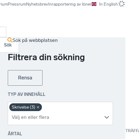
rium
Pressrum
Nyhetsbrev
Inrapportering av löner
In English
r
Sök på webbplatsen
Sök
Filtrera din sökning
Rensa
TYP AV INNEHÅLL
Skrivelse (3)
TRÄFF
ÅRTAL