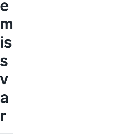
e
m
is
s
v
a
r