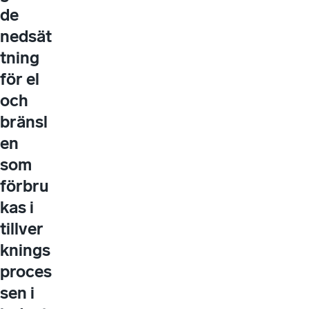
de
nedsät
tning
för el
och
bränsl
en
som
förbru
kas i
tillver
knings
proces
sen i