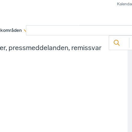
Kalenda
kområden
Medlemskap
Rapporter och remissva
ter, pressmeddelanden, remissvar