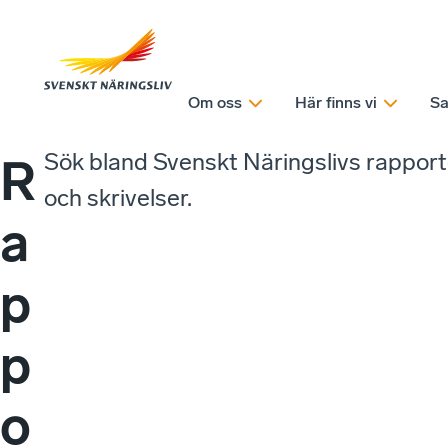
Om oss
Här finns vi
Sa
Sök bland Svenskt Näringslivs rappor
R
och skrivelser.
a
p
p
o