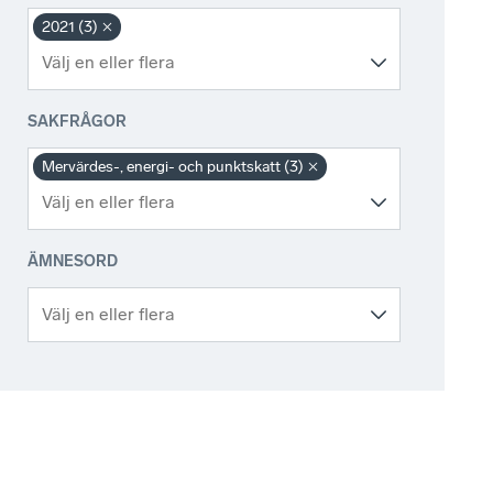
2021 (3)
SAKFRÅGOR
Mervärdes-, energi- och punktskatt (3)
ÄMNESORD