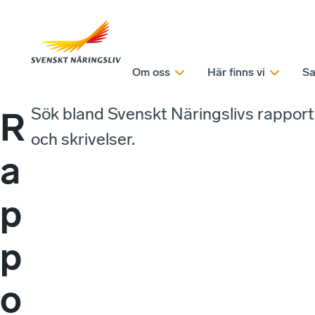
Om oss
Här finns vi
Sa
Sök bland Svenskt Näringslivs rappor
R
och skrivelser.
a
p
p
o