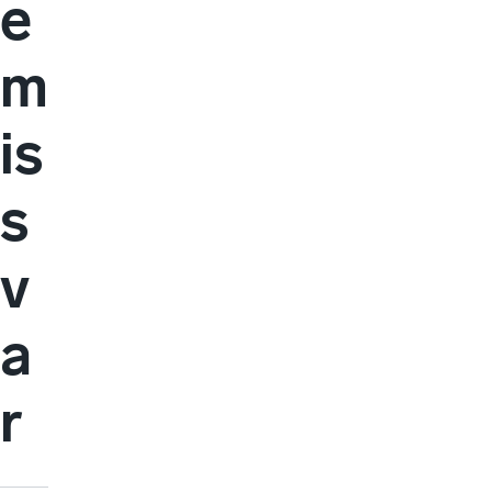
e
m
is
s
v
a
r