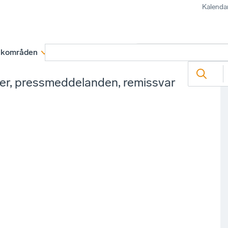
Kalenda
kområden
Medlemskap
Rapporter och remissva
ter, pressmeddelanden, remissvar