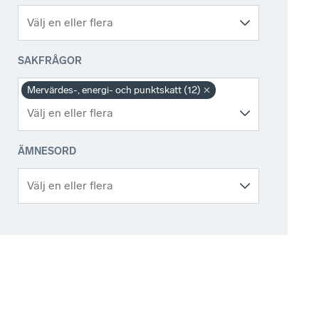
SAKFRÅGOR
Mervärdes-, energi- och punktskatt (12)
ÄMNESORD