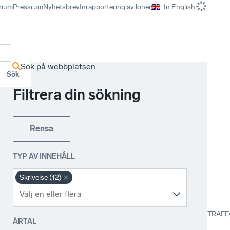
rium
Pressrum
Nyhetsbrev
Inrapportering av löner
In English
r
Sök på webbplatsen
Sök
Filtrera din sökning
Rensa
TYP AV INNEHÅLL
Skrivelse (12)
TRÄFF
ÅRTAL