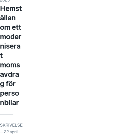
2025
Hemst
ällan
om ett
moder
nisera
t
moms
avdra
g för
perso
nbilar
SKRIVELSE
– 22 april