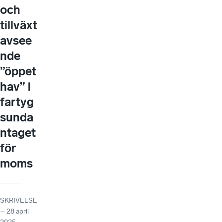
och
tillväxt
avsee
nde
”öppet
hav” i
fartyg
sunda
ntaget
för
moms
SKRIVELSE
– 28 april