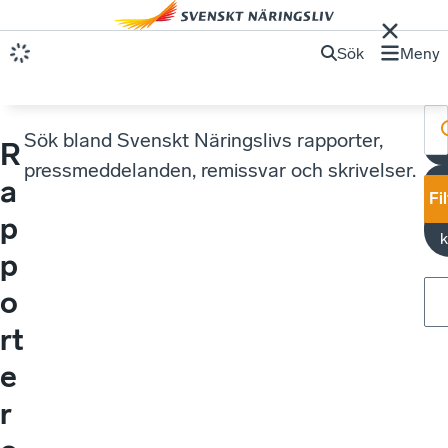
Sök
Meny
Sök bland Svenskt Näringslivs rapporter,
R
S
pressmeddelanden, remissvar och skrivelser.
a
Fi
p
k
p
o
rt
e
r