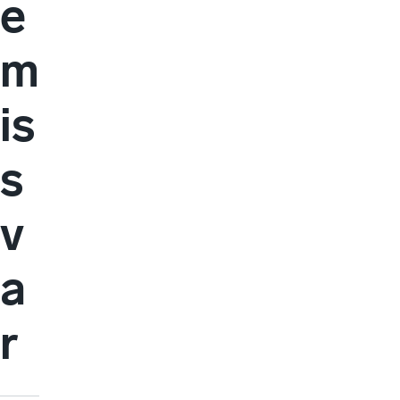
e
m
is
s
v
a
r