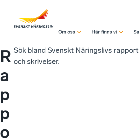
Om oss
Här finns vi
Sa
Sök bland Svenskt Näringslivs rappor
R
och skrivelser.
a
p
p
o