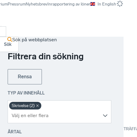
rium
Pressrum
Nyhetsbrev
Inrapportering av löner
In English
r
Sök på webbplatsen
Sök
Filtrera din sökning
Rensa
TYP AV INNEHÅLL
Skrivelse (2)
TRÄFF
ÅRTAL