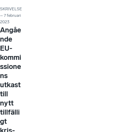
SKRIVELSE
– 7 februari
2023
Angåe
nde
EU-
kommi
ssione
ns
utkast
till
nytt
tillfälli
gt
kris-