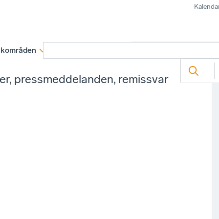
Kalenda
kområden
Medlemskap
Rapporter och remissva
ter, pressmeddelanden, remissvar