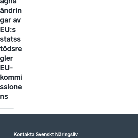
agna
ändrin
gar av
EU:s
statss
tödsre
gler
EU-
kommi
ssione
ns
Kontakta Svenskt Näringsliv