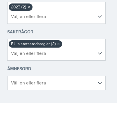
2023 (2)
SAKFRÅGOR
EU:s statsstödsregler (2)
ÄMNESORD