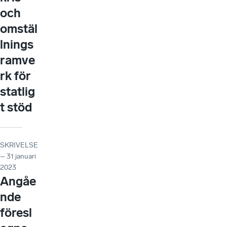
och
omstäl
lnings
ramve
rk för
statlig
t stöd
SKRIVELSE
– 31 januari
2023
Angåe
nde
föresl