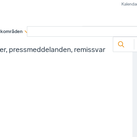
Kalenda
kområden
Medlemskap
Rapporter och remissva
ter, pressmeddelanden, remissvar