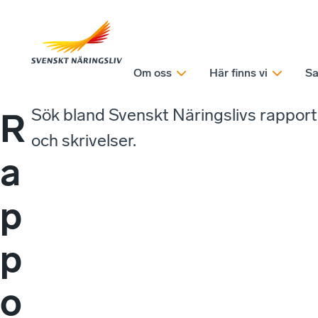
Om oss
Här finns vi
Sa
Sök bland Svenskt Näringslivs rappor
R
och skrivelser.
a
p
p
o