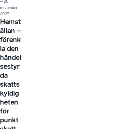
– 28
november
2023
Hemst
ällan –
förenk
la den
händel
sestyr
da
skatts
kyldig
heten
för
punkt
skatt