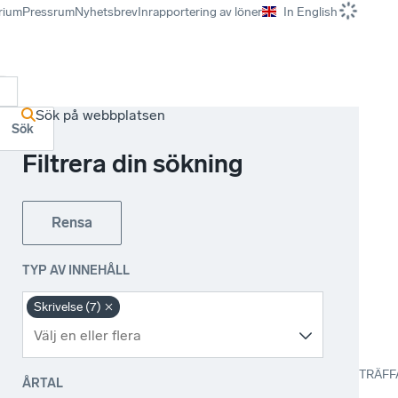
rium
Pressrum
Nyhetsbrev
Inrapportering av löner
In English
r
Sök på webbplatsen
Sök
Filtrera din sökning
Rensa
TYP AV INNEHÅLL
Skrivelse (7)
TRÄFF
ÅRTAL