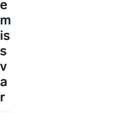
e
m
is
s
v
a
r