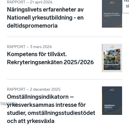
Nä
RAPPORT – 21 april 2026
s
Näringslivets erfarenheter av
Nationell yrkesutbildning - en
deltidspromemoria
RAPPORT – 3 mars 2026
Kompetens för tillväxt.
Rekryteringsenkäten 2025/2026
RAPPORT – 2 december 2025
Omställningsindikatorn –
yrkesverksammas intresse för
TRÄFFAR
:
studier, omställningsstudiestödet
och att yrkesväxla