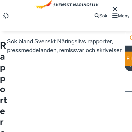
Sök
Meny
Sök bland Svenskt Näringslivs rapporter,
R
pressmeddelanden, remissvar och skrivelser.
a
y
Fi
p
p
o
rt
e
r