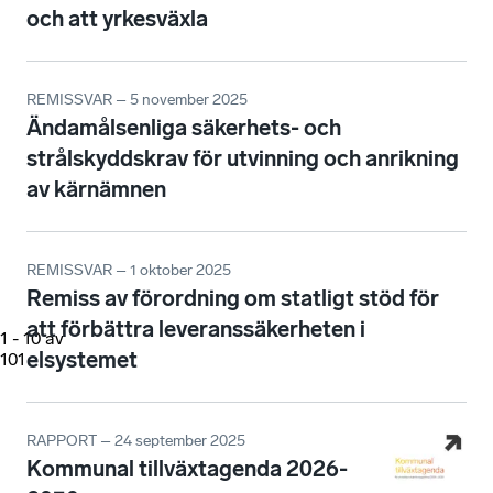
och att yrkesväxla
REMISSVAR – 5 november 2025
Ändamålsenliga säkerhets- och
strålskyddskrav för utvinning och anrikning
av kärnämnen
REMISSVAR – 1 oktober 2025
Remiss av förordning om statligt stöd för
att förbättra leveranssäkerheten i
1
-
10
av
elsystemet
101
RAPPORT – 24 september 2025
Kommunal tillväxtagenda 2026-