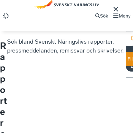
Sök
Meny
Sök bland Svenskt Näringslivs rapporter,
R
pressmeddelanden, remissvar och skrivelser.
a
y
Fi
p
p
o
rt
e
r