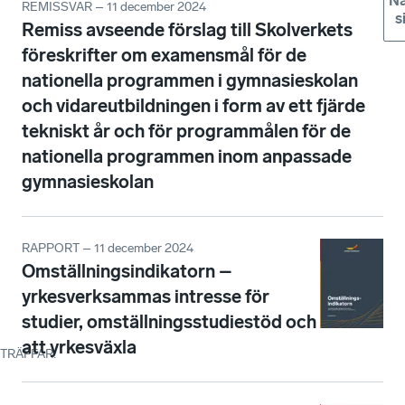
Nä
REMISSVAR – 11 december 2024
s
Remiss avseende förslag till Skolverkets
föreskrifter om examensmål för de
nationella programmen i gymnasieskolan
och vidareutbildningen i form av ett fjärde
tekniskt år och för programmålen för de
nationella programmen inom anpassade
gymnasieskolan
RAPPORT – 11 december 2024
Omställningsindikatorn –
yrkesverksammas intresse för
studier, omställningsstudiestöd och
att yrkesväxla
TRÄFFAR
: