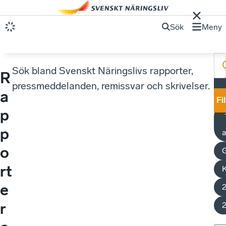
Sök
Meny
Sök bland Svenskt Näringslivs rapporter,
R
pressmeddelanden, remissvar och skrivelser.
a
y
Fi
p
p
a
o
rt
K
e
r