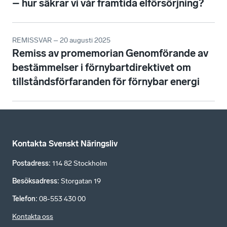
– hur säkrar vi vår framtida elförsörjning?
REMISSVAR – 20 augusti 2025
Remiss av promemorian Genomförande av
bestämmelser i förnybartdirektivet om
tillståndsförfaranden för förnybar energi
Kontakta Svenskt Näringsliv
Postadress
:
114 82 Stockholm
Besöksadress
:
Storgatan 19
Telefon
:
08-553 430 00
Kontakta oss