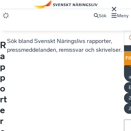
Sök
Meny
Sök bland Svenskt Näringslivs rapporter,
R
pressmeddelanden, remissvar och skrivelser.
a
y
Fi
p
p
a
o
rt
e
r