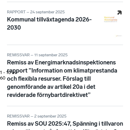
RAPPORT – 24 september 2025
Kommunal tillväxtagenda 2026-
2030
REMISSVAR – 11 september 2025
Remiss av Energimarknadsinspektionens
rapport ”Information om klimatprestanda
1
-
10
av
60
och flexibla resurser. Förslag till
genomförande av artikel 20a i det
reviderade förnybartdirektivet”
REMISSVAR – 2 september 2025
Remiss av SOU 2025:47, Spänning i tillvaron