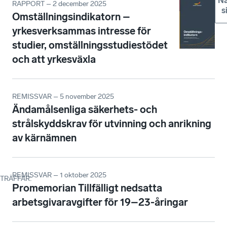
Nä
RAPPORT – 2 december 2025
s
Omställningsindikatorn –
yrkesverksammas intresse för
studier, omställningsstudiestödet
och att yrkesväxla
REMISSVAR – 5 november 2025
Ändamålsenliga säkerhets- och
strålskyddskrav för utvinning och anrikning
av kärnämnen
REMISSVAR – 1 oktober 2025
TRÄFFAR
:
Promemorian Tillfälligt nedsatta
arbetsgivaravgifter för 19–23-åringar