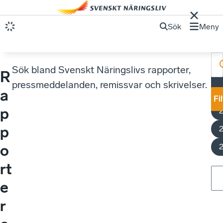
Sök
Meny
Sök bland Svenskt Näringslivs rapporter,
R
pressmeddelanden, remissvar och skrivelser.
a
y
Fi
p
p
o
rt
e
r