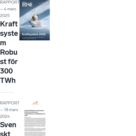
RAPPORT
– 4 mars
2025
Kraft
syste
m
Robu
st för
300
TWh
RAPPORT
– 18 mars
2024
Sven
skt