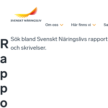
Om oss
Här finns vi
Sa
Sök bland Svenskt Näringslivs rappor
R
och skrivelser.
a
p
p
o