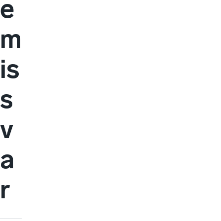
e
m
is
s
v
a
r