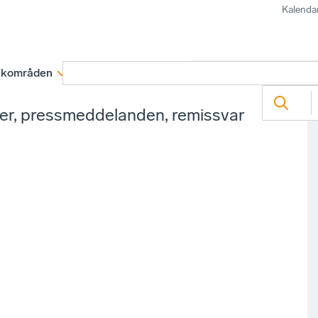
Kalenda
kområden
Medlemskap
Rapporter och remissva
ter, pressmeddelanden, remissvar