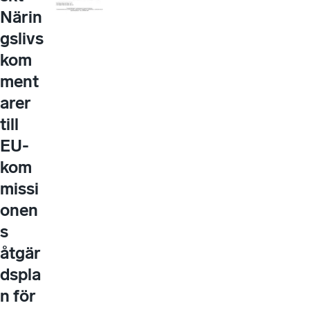
Närin
gslivs
kom
ment
arer
till
EU-
kom
missi
onen
s
åtgär
dspla
n för