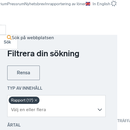
rium
Pressrum
Nyhetsbrev
Inrapportering av löner
In English
r
Sök på webbplatsen
Sök
Filtrera din sökning
Rensa
TYP AV INNEHÅLL
Rapport (17)
TRÄFF
ÅRTAL