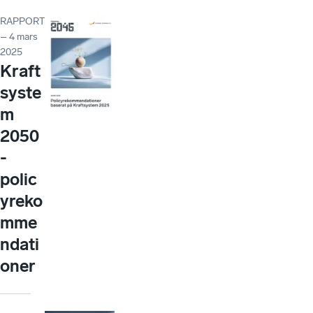
RAPPORT
– 4 mars
2025
Kraft
syste
m
2050
-
polic
yreko
mme
ndati
oner