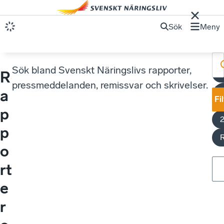
Sök
Meny
Sök bland Svenskt Näringslivs rapporter,
R
K
pressmeddelanden, remissvar och skrivelser.
a
Fi
y
p
p
o
rt
e
r