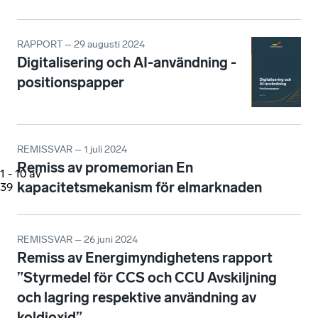
RAPPORT – 29 augusti 2024
Digitalisering och AI-användning -
positionspapper
REMISSVAR – 1 juli 2024
Remiss av promemorian En
1
-
10
av
kapacitetsmekanism för elmarknaden
39
REMISSVAR – 26 juni 2024
Remiss av Energimyndighetens rapport
”Styrmedel för CCS och CCU Avskiljning
och lagring respektive användning av
koldioxid”