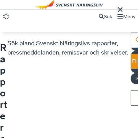
Sök
Meny
Sök bland Svenskt Näringslivs rapporter,
R
K
pressmeddelanden, remissvar och skrivelser.
a
Fi
p
p
o
rt
e
r