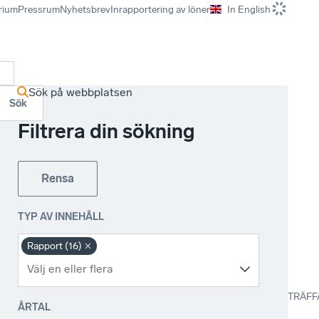
rium
Pressrum
Nyhetsbrev
Inrapportering av löner
In English
r
Sök på webbplatsen
Sök
Filtrera din sökning
Rensa
TYP AV INNEHÅLL
Rapport (16)
TRÄFF
ÅRTAL