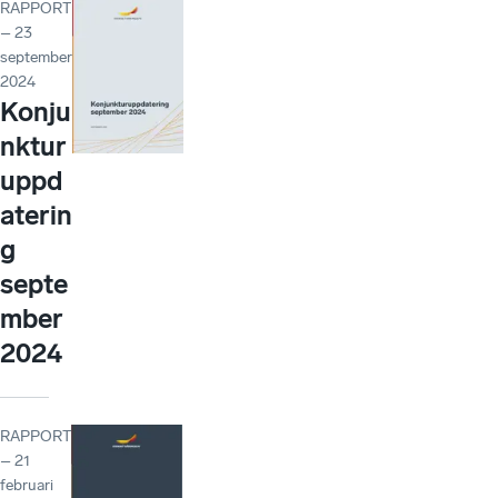
RAPPORT
– 23
september
2024
Konju
nktur
uppd
aterin
g
septe
mber
2024
RAPPORT
– 21
februari