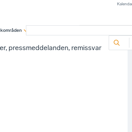
Kalenda
kområden
Medlemskap
Rapporter och remissva
ter, pressmeddelanden, remissvar