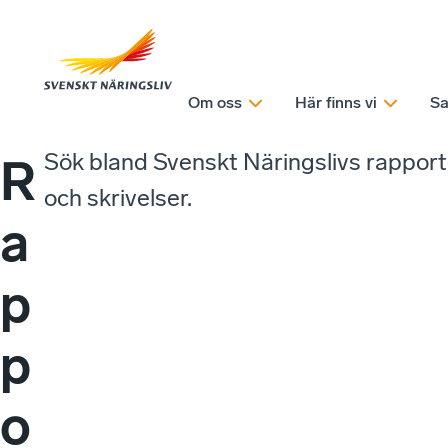
Om oss
Här finns vi
Sa
Sök bland Svenskt Näringslivs rappor
R
och skrivelser.
a
p
p
o