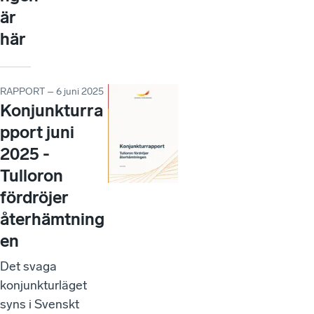
är
här
RAPPORT – 6 juni 2025
Konjunkturra
pport juni
2025 -
Tulloron
fördröjer
återhämtning
en
Det svaga
konjunkturläget
syns i Svenskt