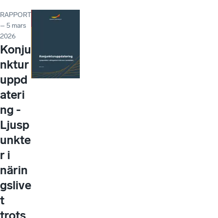
RAPPORT
– 5 mars
2026
Konju
nktur
uppd
ateri
ng -
Ljusp
unkte
r i
närin
gslive
t
trots