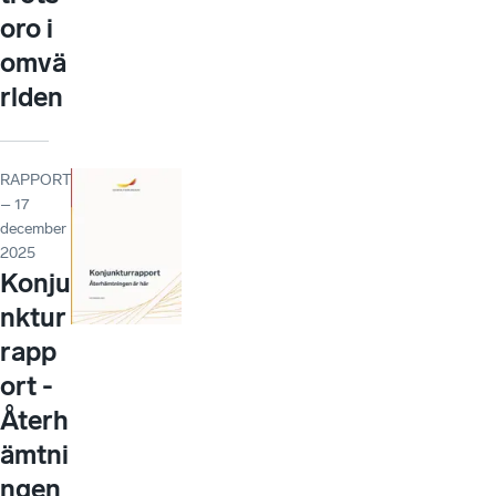
oro i
omvä
rlden
RAPPORT
– 17
december
2025
Konju
nktur
rapp
ort -
Återh
ämtni
ngen