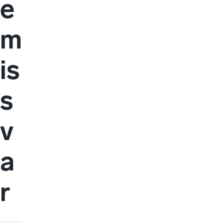
e
m
is
s
v
a
r