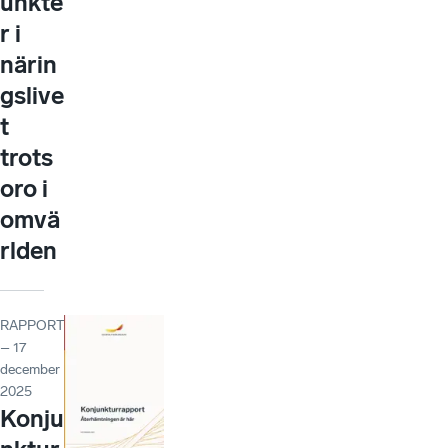
unkte
r i
närin
gslive
t
trots
oro i
omvä
rlden
RAPPORT
– 17
december
2025
Konju