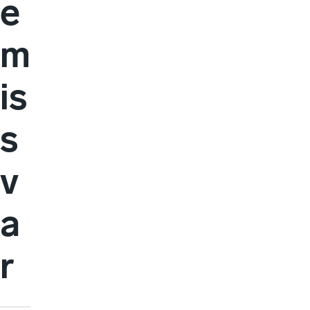
e
m
is
s
v
a
r