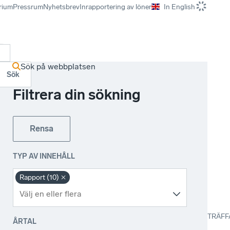
rium
Pressrum
Nyhetsbrev
Inrapportering av löner
In English
r
Sök på webbplatsen
Sök
Filtrera din sökning
Rensa
TYP AV INNEHÅLL
Rapport (10)
TRÄFF
ÅRTAL