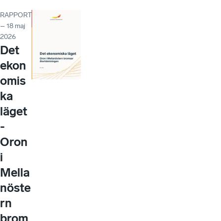
RAPPORT
– 18 maj
2026
Det
ekon
omis
ka
läget
-
Oron
i
Mella
nöste
rn
brom