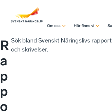
Om oss
Här finns vi
Sa
Sök bland Svenskt Näringslivs rappor
R
och skrivelser.
a
p
p
o