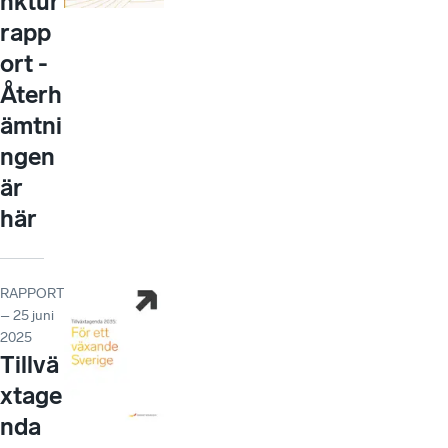
nktur
rapp
ort -
Återh
ämtni
ngen
är
här
RAPPORT
– 25 juni
2025
Tillvä
xtage
nda