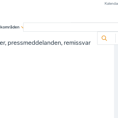
Kalenda
kområden
Medlemskap
Rapporter och remissva
ter, pressmeddelanden, remissvar