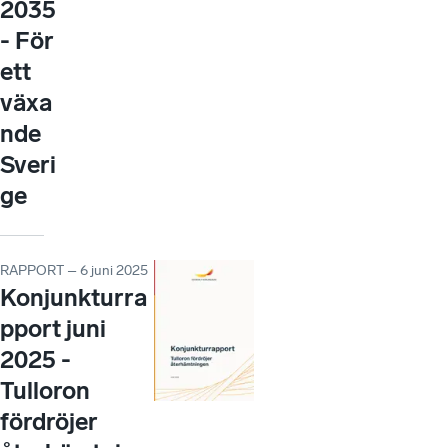
2035
- För
ett
växa
nde
Sveri
ge
RAPPORT – 6 juni 2025
Konjunkturra
pport juni
2025 -
Tulloron
fördröjer