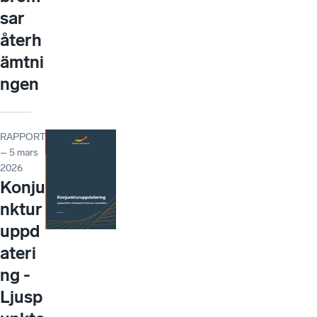
sar
återh
ämtni
ngen
RAPPORT
– 5 mars
2026
Konju
nktur
uppd
ateri
ng -
Ljusp