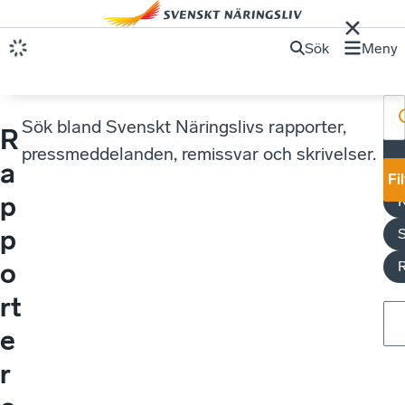
Sök
Meny
Sök bland Svenskt Näringslivs rapporter,
R
pressmeddelanden, remissvar och skrivelser.
a
a
Fi
p
p
S
o
rt
e
r