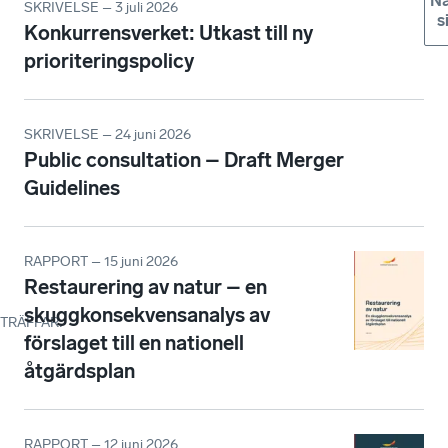
Nä
SKRIVELSE – 3 juli 2026
s
Konkurrensverket: Utkast till ny
prioriteringspolicy
SKRIVELSE – 24 juni 2026
Public consultation – Draft Merger
Guidelines
RAPPORT – 15 juni 2026
Restaurering av natur – en
skuggkonsekvensanalys av
TRÄFFAR
:
förslaget till en nationell
åtgärdsplan
RAPPORT – 12 juni 2026