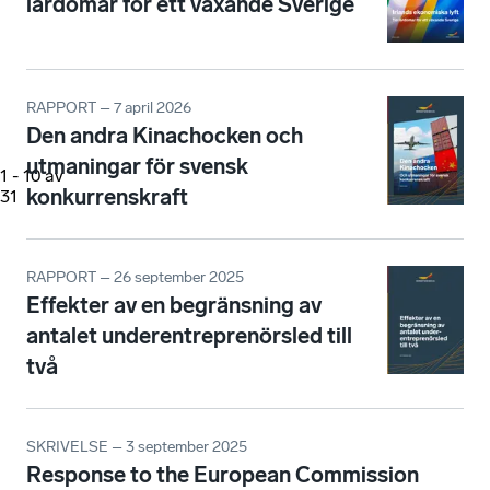
lärdomar för ett växande Sverige
RAPPORT – 7 april 2026
Den andra Kinachocken och
utmaningar för svensk
1
-
10
av
konkurrenskraft
31
RAPPORT – 26 september 2025
Effekter av en begränsning av
antalet underentreprenörsled till
två
SKRIVELSE – 3 september 2025
Response to the European Commission