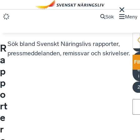
Sök
Meny
Sök bland Svenskt Näringslivs rapporter,
R
B
pressmeddelanden, remissvar och skrivelser.
a
Fi
p
e
p
o
rt
e
r