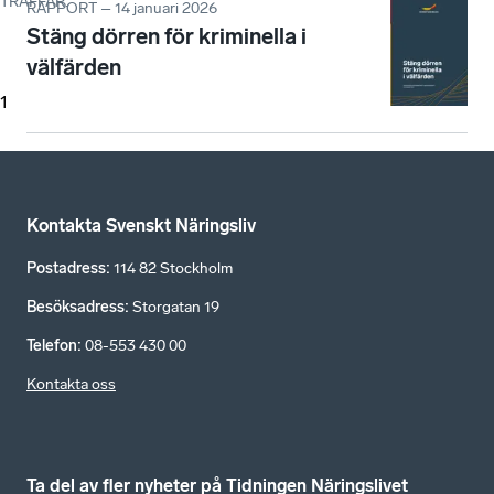
TRÄFFAR
:
RAPPORT – 14 januari 2026
Stäng dörren för kriminella i
välfärden
1
Kontakta Svenskt Näringsliv
Postadress
:
114 82 Stockholm
Besöksadress
:
Storgatan 19
Telefon
:
08-553 430 00
Kontakta oss
Ta del av fler nyheter på Tidningen Näringslivet